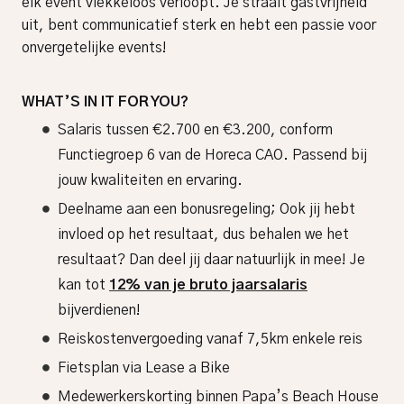
elk event vlekkeloos verloopt. Je straalt gastvrijheid
uit, bent communicatief sterk en hebt een passie voor
onvergetelijke events!
WHAT’S IN IT FOR YOU?
Salaris tussen €2.700 en €3.200, conform
Functiegroep 6 van de Horeca CAO. Passend bij
jouw kwaliteiten en ervaring.
Deelname aan een bonusregeling; Ook jij hebt
invloed op het resultaat, dus behalen we het
resultaat? Dan deel jij daar natuurlijk in mee! Je
kan tot
12% van je bruto jaarsalaris
bijverdienen!
Reiskostenvergoeding vanaf 7,5km enkele reis
Fietsplan via Lease a Bike
Medewerkerskorting binnen Papa’s Beach House