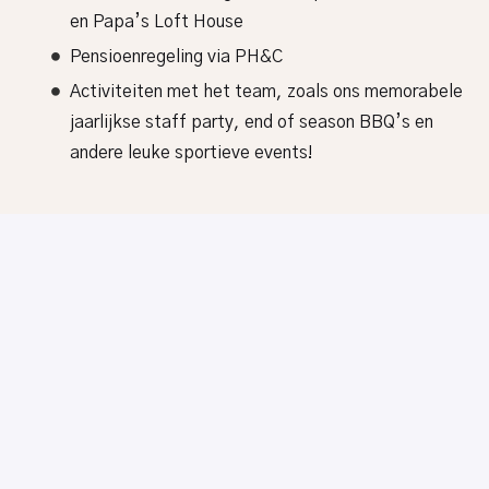
en Papa’s Loft House
Pensioenregeling via PH&C
Activiteiten met het team, zoals ons memorabele
jaarlijkse staff party, end of season BBQ’s en
andere leuke sportieve events!
CLAY HOSPITALITY
Papa’s Houses is onderdeel van
Clay Hospitality
. Clay
Hospitality is een hospitality & lifestyle brand gericht
op het ontwikkelen en managen van merken die jou
inspireren om op een duurzame manier van het leven te
genieten. Door een geweldig team van gelijkgestemde
zielen samen te brengen die dezelfde waarden, dromen
en passie delen, streven we ernaar om onze gasten
unieke ervaringen te bieden. We zijn enorm trots op het
bieden van geweldige sferen en good vibes. Ga mee op