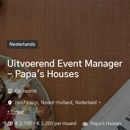
Nederlands
Uitvoerend Event Manager
- Papa's Houses
Op locatie
Hoofddorp
,
Noord-Holland
,
Nederland
•
+1 meer
€ 2.700 - € 3.200 per maand
Papa's Houses